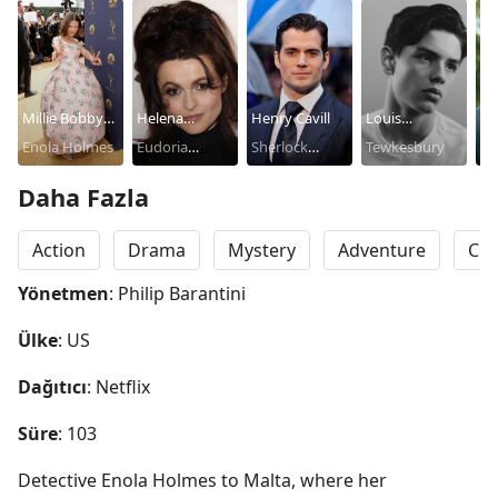
Millie Bobby
Helena
Henry Cavill
Louis
Hi
Brown
Enola Holmes
Bonham
Eudoria
Sherlock
Partridge
Tewkesbury
Dr
Carter
Holmes
Holmes
Daha Fazla
Action
Drama
Mystery
Adventure
Cri
Yönetmen
: Philip Barantini
Ülke
: US
Dağıtıcı
: Netflix
Süre
: 103
Detective Enola Holmes to Malta, where her 