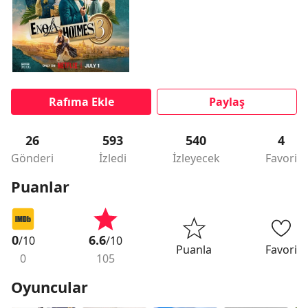
Rafıma Ekle
Paylaş
26
593
540
4
Gönderi
İzledi
İzleyecek
Favori
Puanlar
0
6.6
/10
/10
Puanla
Favori
0
105
Oyuncular