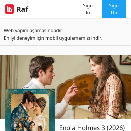
Sign
Sign
Raf
In
Up
Web yapım aşamasındadır.
En iyi deneyim için mobil uygulamamızı
indir
.
Enola Holmes 3 (2026)