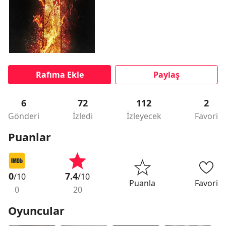
Rafıma Ekle
Paylaş
6
72
112
2
Gönderi
İzledi
İzleyecek
Favori
Puanlar
0
7.4
/10
/10
Puanla
Favori
0
20
Oyuncular