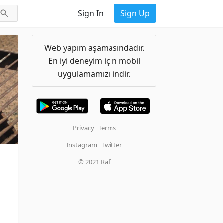
Sign In
Sign Up
Web yapım aşamasındadır.
En iyi deneyim için mobil
uygulamamızı indir.
Privacy
Terms
Instagram
Twitter
© 2021 Raf