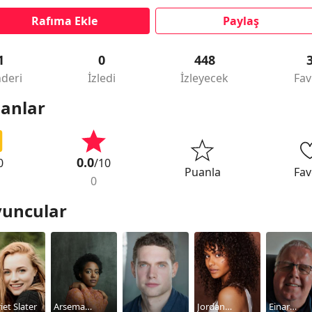
Rafıma Ekle
Paylaş
1
0
448
deri
İzledi
İzleyecek
Fav
anlar
0.0
0
/10
Puanla
Fav
0
uncular
iet Slater
Arsema
Jordan
Einar