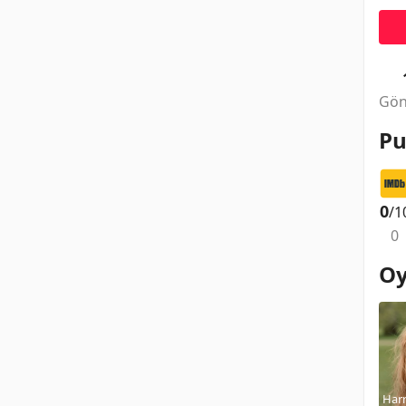
Gön
Pu
0
/1
0
Oy
Harr