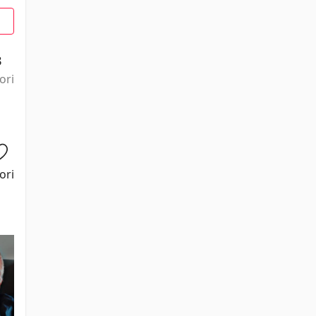
3
ori
ori
Juju Journey
Alexandra
Andrey