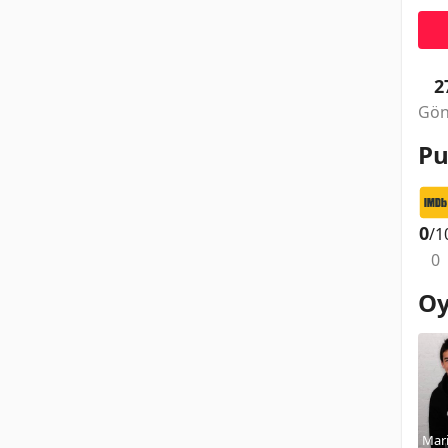
2
Gön
Pu
0
/1
0
Oy
Mar