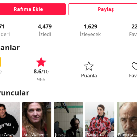
Rafıma Ekle
Paylaş
71
4,479
1,629
2
deri
İzledi
İzleyecek
Fav
anlar
8.6
0
/10
Puanla
Fav
966
uncular
io Casas
Ana Wagener
Jose
Bárbara
Francesc