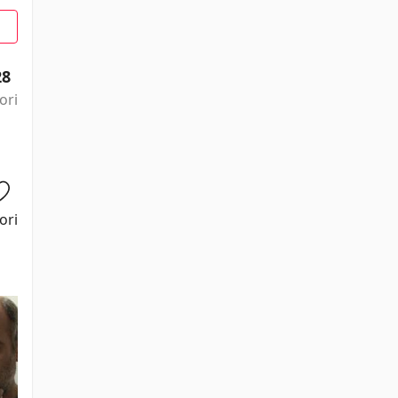
28
ori
ori
Paco Tous
David Selvas
Iñigo Gastesi
San Yélamos