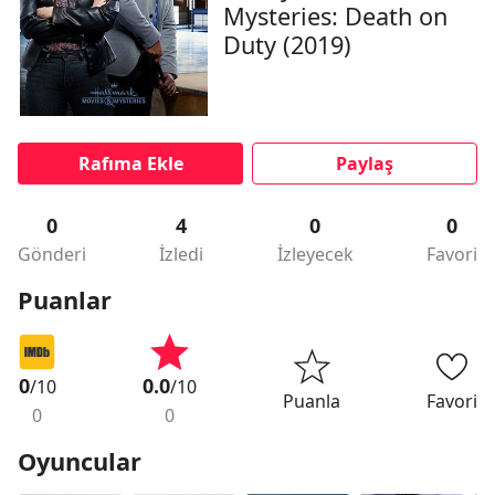
Mysteries: Death on
Duty (2019)
Rafıma Ekle
Paylaş
0
4
0
0
Gönderi
İzledi
İzleyecek
Favori
Puanlar
0
0.0
/10
/10
Puanla
Favori
0
0
Oyuncular