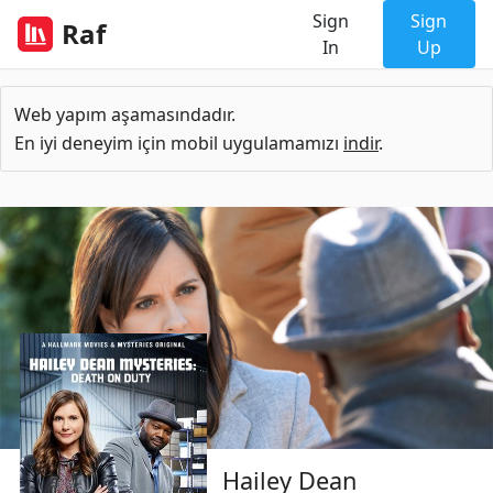
Sign
Sign
Raf
In
Up
Web yapım aşamasındadır.
En iyi deneyim için mobil uygulamamızı
indir
.
Hailey Dean