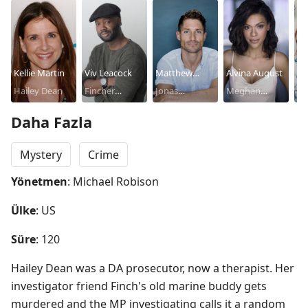
Kellie Martin
Viv Leacock
Matthew
Alvina August
La
Hailey Dean
Fincher
MacCaull
Jonas
Meghan
D.
Garland
McClellan
Phillips
D'
Daha Fazla
Mystery
Crime
Yönetmen
: Michael Robison
Ülke
: US
Süre
: 120
Hailey Dean was a DA prosecutor, now a therapist. Her 
investigator friend Finch's old marine buddy gets 
murdered and the MP investigating calls it a random 