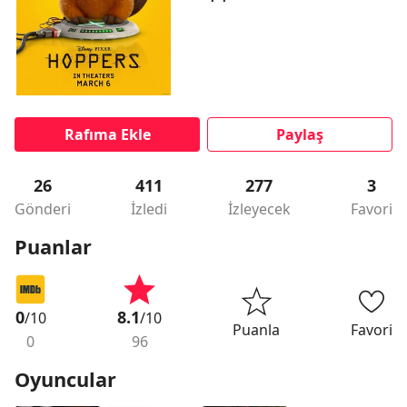
Rafıma Ekle
Paylaş
26
411
277
3
Gönderi
İzledi
İzleyecek
Favori
Puanlar
0
8.1
/10
/10
Puanla
Favori
0
96
Oyuncular