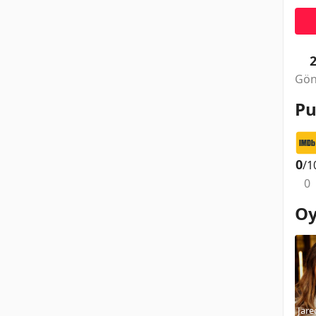
Gön
Pu
0
/1
0
Oy
Jare