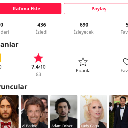
Rafıma Ekle
Paylaş
20
436
690
deri
İzledi
İzleyecek
Fav
anlar
7.4
0
/10
Puanla
Fav
83
uncular
d Leto
Al Pacino
Adam Driver
Lady Gaga