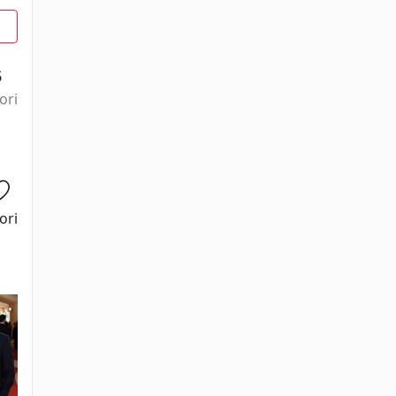
5
ori
ori
Jeremy Irons
Camille Cottin
Youssef