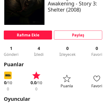
Awakening - Story 3:
Shelter (2008)
Rafıma Ekle
Paylaş
1
4
0
0
Gönderi
İzledi
İzleyecek
Favori
Puanlar
0
0.0
/10
/10
Puanla
Favori
0
0
Oyuncular