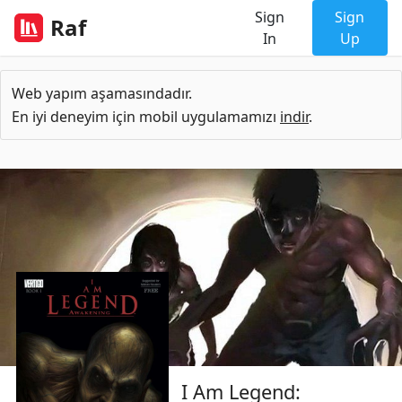
Sign
Sign
Raf
In
Up
Web yapım aşamasındadır.
En iyi deneyim için mobil uygulamamızı
indir
.
I Am Legend: