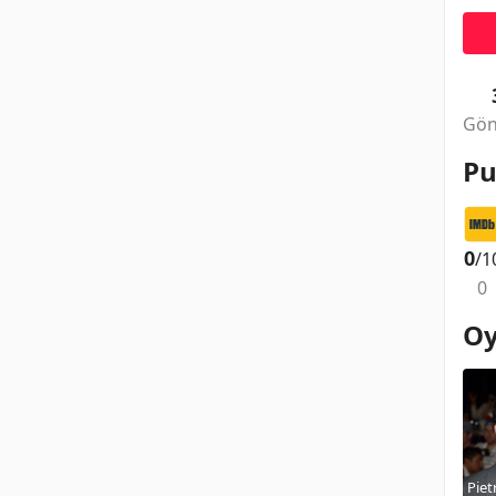
Gön
Pu
0
/1
0
Oy
Piet