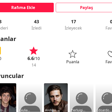
Rafıma Ekle
Paylaş
3
43
17
deri
İzledi
İzleyecek
Fav
anlar
6.6
0
/10
Puanla
Fav
14
uncular
ro
Giulia
Andrea
Pierluigi
Edoardo