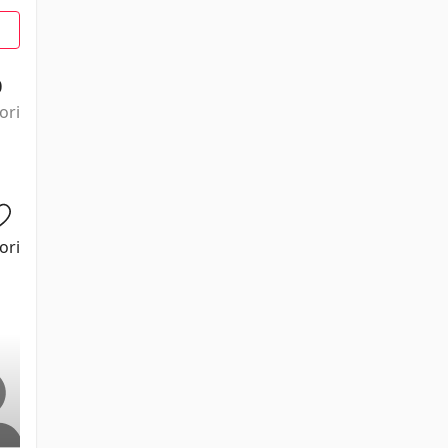
0
ori
ori
Claudio
Aurora
Fabrizio
Mauro