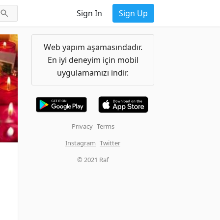
Sign In
Sign Up
Web yapım aşamasındadır.
En iyi deneyim için mobil
uygulamamızı indir.
Privacy
Terms
Instagram
Twitter
© 2021 Raf