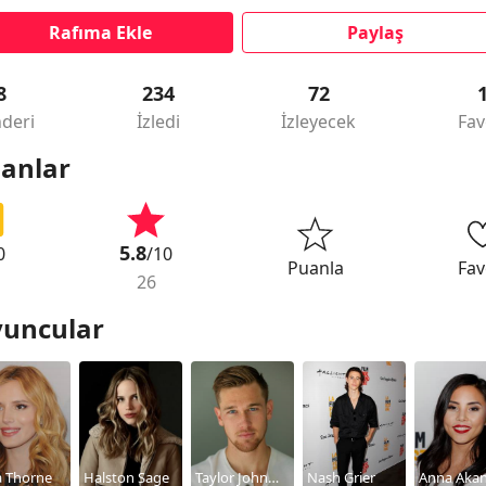
Rafıma Ekle
Paylaş
8
234
72
deri
İzledi
İzleyecek
Fav
anlar
5.8
0
/10
Puanla
Fav
26
uncular
a Thorne
Halston Sage
Taylor John
Nash Grier
Anna Aka