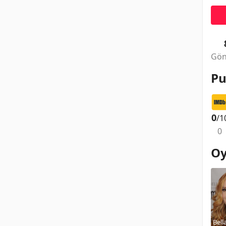
Gön
Pu
0
/1
0
Oy
Bell