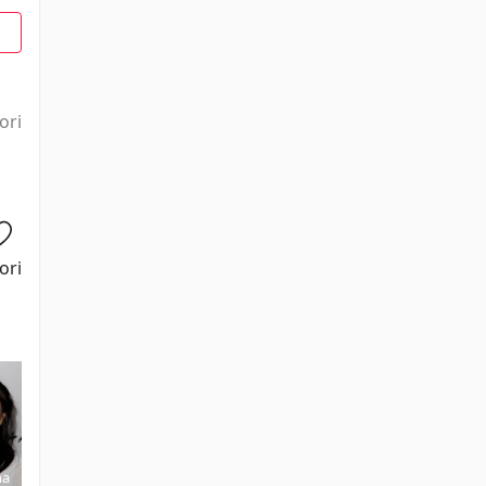
1
ori
ori
na
Rhys
Brigid
Kathryn
Kimberly