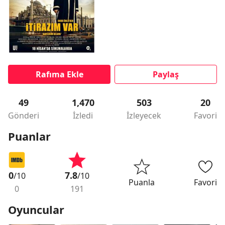
Rafıma Ekle
Paylaş
49
1,470
503
20
Gönderi
İzledi
İzleyecek
Favori
Puanlar
0
7.8
/10
/10
Puanla
Favori
0
191
Oyuncular