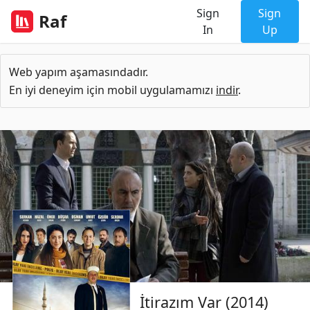
Sign
Sign
Raf
In
Up
Web yapım aşamasındadır.
En iyi deneyim için mobil uygulamamızı
indir
.
İtirazım Var (2014)