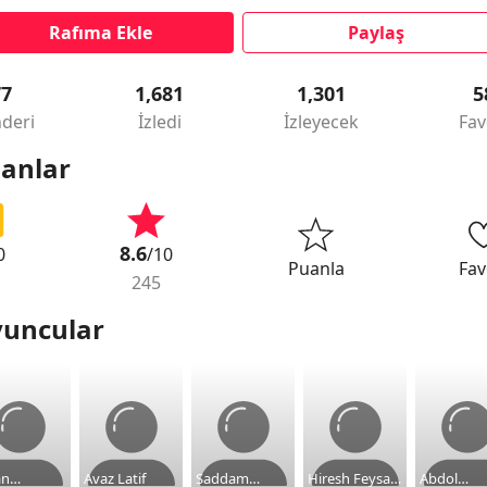
Rafıma Ekle
Paylaş
77
1,681
1,301
5
deri
İzledi
İzleyecek
Fav
anlar
8.6
0
/10
Puanla
Fav
245
uncular
an
Avaz Latif
Saddam
Hiresh Feysal
Abdol