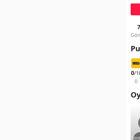
Gön
Pu
0
/1
0
Oy
Sor