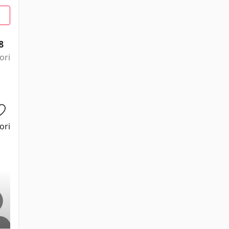
8
ori
ori
Ajil Zibari