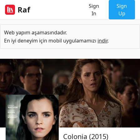
Sign
Sign
Raf
In
Up
Web yapım aşamasındadır.
En iyi deneyim için mobil uygulamamızı
indir
.
Colonia (2015)