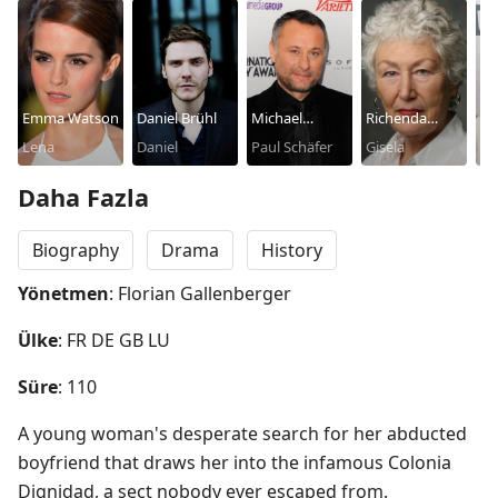
Emma Watson
Daniel Brühl
Michael
Richenda
Vi
Lena
Daniel
Nyqvist
Paul Schäfer
Carey
Gisela
Ur
Daha Fazla
Biography
Drama
History
Yönetmen
: Florian Gallenberger
Ülke
: FR DE GB LU
Süre
: 110
A young woman's desperate search for her abducted 
boyfriend that draws her into the infamous Colonia 
Dignidad, a sect nobody ever escaped from.