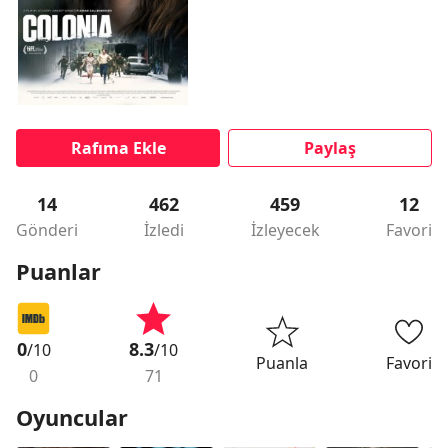
Rafıma Ekle
Paylaş
14
462
459
12
Gönderi
İzledi
İzleyecek
Favori
Puanlar
0
8.3
/10
/10
Puanla
Favori
0
71
Oyuncular