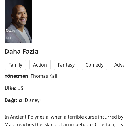
Dwayne
Johnson
Maui
Daha Fazla
Family
Action
Fantasy
Comedy
Adven
Yönetmen
: Thomas Kail
Ülke
: US
Dağıtıcı
: Disney+
In Ancient Polynesia, when a terrible curse incurred by 
Maui reaches the island of an impetuous Chieftain, his 