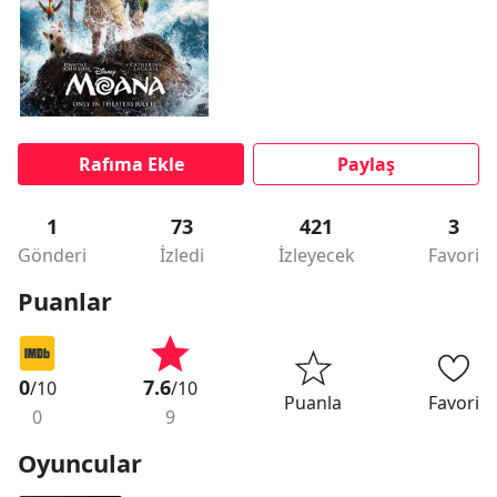
Rafıma Ekle
Paylaş
1
73
421
3
Gönderi
İzledi
İzleyecek
Favori
Puanlar
0
7.6
/10
/10
Puanla
Favori
0
9
Oyuncular