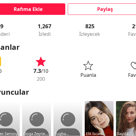
Rafıma Ekle
Paylaş
49
1,267
825
2
deri
İzledi
İzleyecek
Fav
anlar
7.3
0
/10
Puanla
Fav
200
uncular
es Sensoy
Doga Zeynep
Tugba
Elit Iscan
Ilayda