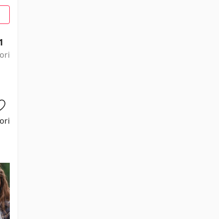
1
ori
ori
Nihal G.
Ayberk
Bahar
Burak Yigit