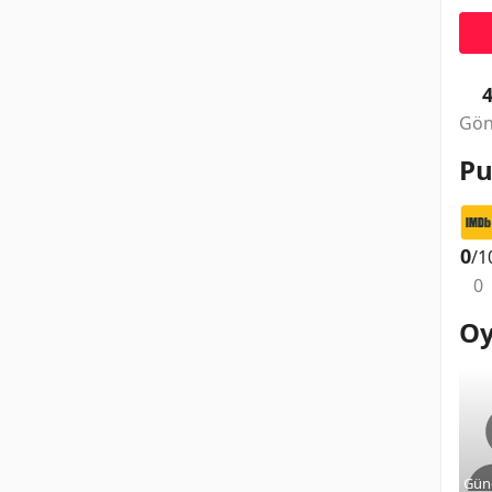
Gön
Pu
0
/1
0
Oy
Gün