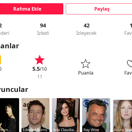
Rafıma Ekle
Paylaş
2
94
42
deri
İzledi
İzleyecek
Fav
anlar
5.5
0
/10
Puanla
Fav
11
uncular
nnyn
Edward Burns
Ana Claudia
Ray Wise
Azura Sky