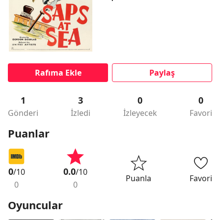
Rafıma Ekle
Paylaş
1
3
0
0
Gönderi
İzledi
İzleyecek
Favori
Puanlar
0
0.0
/10
/10
Puanla
Favori
0
0
Oyuncular