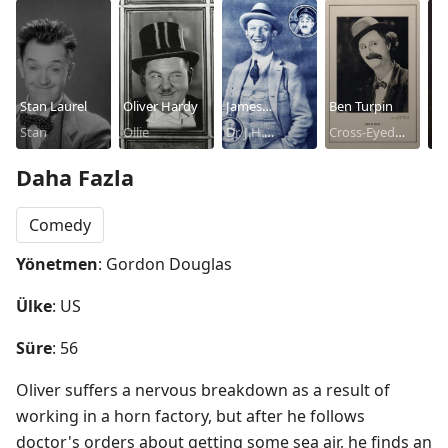
Stan Laurel
Oliver Hardy
James
Ben Turpin
Ri
Stan
Ollie
Finlayson
Dr. J.H.
Cross-Eyed
Cr
Ni
Finlayson
Plumber
Daha Fazla
Comedy
Yönetmen
: Gordon Douglas
Ülke
: US
Süre
: 56
Oliver suffers a nervous breakdown as a result of 
working in a horn factory, but after he follows 
doctor's orders about getting some sea air, he finds an 