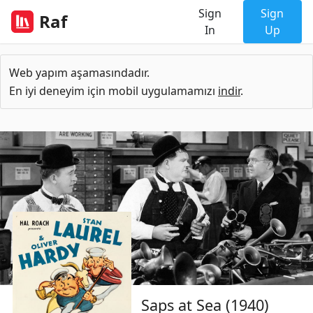
Sign
Sign
Raf
In
Up
Web yapım aşamasındadır.
En iyi deneyim için mobil uygulamamızı
indir
.
Saps at Sea (1940)