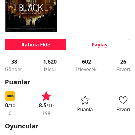
Rafıma Ekle
Paylaş
38
1,620
602
26
Gönderi
İzledi
İzleyecek
Favori
Puanlar
0
8.5
/10
/10
Puanla
Favori
0
198
Oyuncular