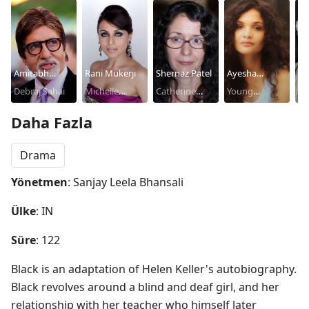
Amitabh
Rani Mukerji
Shernaz Patel
Ayesha
Dh
Bachchan
Debraj Sahai
Michelle
Catherine
Kapoor
Young
Ch
Pa
McNally
'Cathy'
Michelle
Daha Fazla
McNally
McNally
Drama
Yönetmen
: Sanjay Leela Bhansali
Ülke
: IN
Süre
: 122
Black is an adaptation of Helen Keller's autobiography. 
Black revolves around a blind and deaf girl, and her 
relationship with her teacher who himself later 