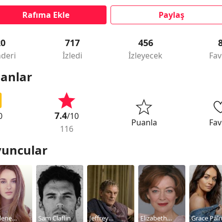
Rafıma Ekle
Paylaş
20
717
456
deri
İzledi
İzleyecek
Fav
anlar
7.4
0
/10
Puanla
Fav
116
uncular
lene
Sam Claflin
Jeffrey
Elizabeth
Grace Pal