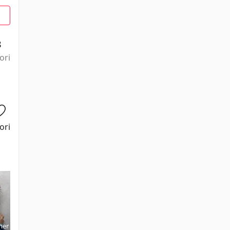
8
ori
ori
mer
Tami Ashcraft
Siale Tunoka
Kael
Lei-Ming