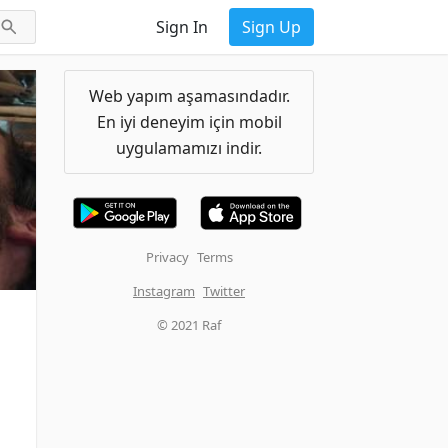
Sign In
Sign Up
Web yapım aşamasındadır.
En iyi deneyim için mobil
uygulamamızı indir.
Privacy
Terms
Instagram
Twitter
© 2021 Raf