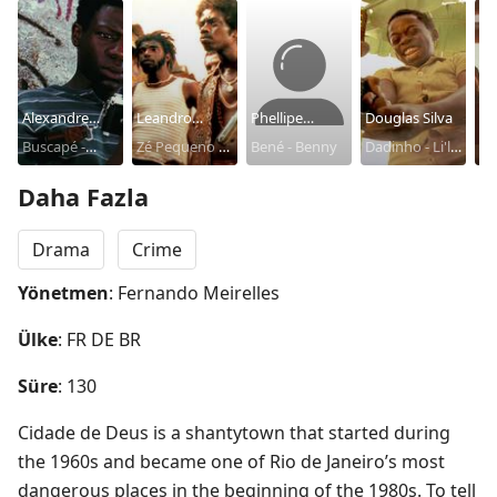
Alexandre
Leandro
Phellipe
Douglas Silva
Jo
Rodrigues
Buscapé -
Firmino
Zé Pequeno -
Haagensen
Bené - Benny
Dadinho - Li'l
Ha
Ca
Rocket
Li'l Zé
Dice
Sh
Daha Fazla
Drama
Crime
Yönetmen
: Fernando Meirelles
Ülke
: FR DE BR
Süre
: 130
Cidade de Deus is a shantytown that started during 
the 1960s and became one of Rio de Janeiro’s most 
dangerous places in the beginning of the 1980s. To tell 