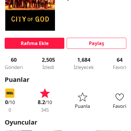
Rafıma Ekle
Paylaş
60
2,505
1,684
64
Gönderi
İzledi
İzleyecek
Favori
Puanlar
0
8.2
/10
/10
Puanla
Favori
0
345
Oyuncular