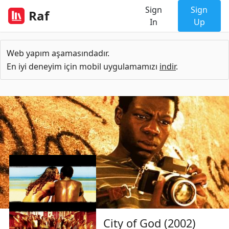
Sign
Sign
Raf
In
Up
Web yapım aşamasındadır.
En iyi deneyim için mobil uygulamamızı
indir
.
City of God (2002)