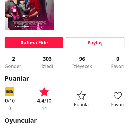
Rafıma Ekle
Paylaş
2
303
96
0
Gönderi
İzledi
İzleyecek
Favori
Puanlar
0
4.4
/10
/10
Puanla
Favori
0
14
Oyuncular