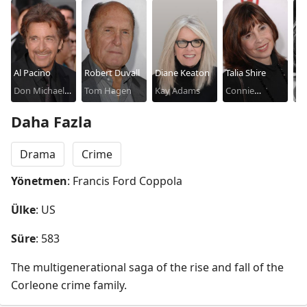
Al Pacino
Robert Duvall
Diane Keaton
Talia Shire
Ma
Don Michael
Tom Hagen
Kay Adams
Connie
Br
Do
Corleone
Corleone Rizzi
Co
Daha Fazla
Drama
Crime
Yönetmen
: Francis Ford Coppola
Ülke
: US
Süre
: 583
The multigenerational saga of the rise and fall of the 
Corleone crime family.