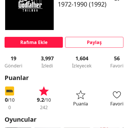
1972-1990 (1992)
Rafıma Ekle
Paylaş
19
3,997
1,604
56
Gönderi
İzledi
İzleyecek
Favori
Puanlar
0
9.2
/10
/10
Puanla
Favori
0
242
Oyuncular