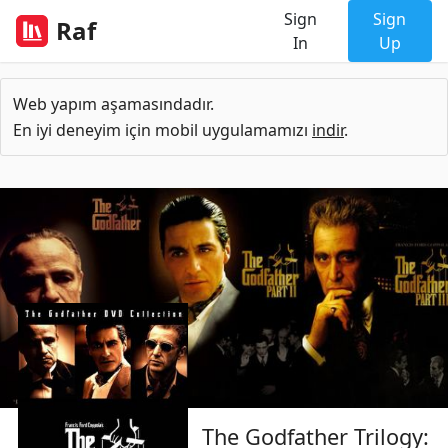
Sign
Sign
Raf
In
Up
Web yapım aşamasındadır.
En iyi deneyim için mobil uygulamamızı
indir
.
The Godfather Trilogy: