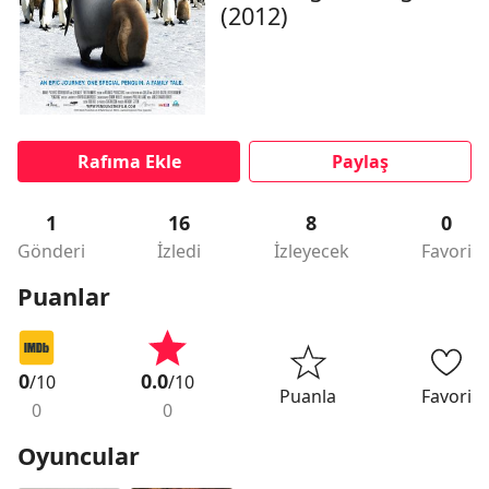
(2012)
Rafıma Ekle
Paylaş
1
16
8
0
Gönderi
İzledi
İzleyecek
Favori
Puanlar
0
0.0
/10
/10
Puanla
Favori
0
0
Oyuncular