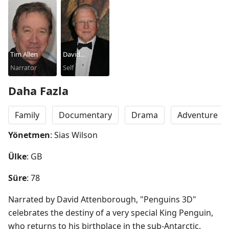
Tim Allen
David
Narrator
Attenborough
Self
Daha Fazla
Family
Documentary
Drama
Adventure
Yönetmen
: Sias Wilson
Ülke
: GB
Süre
: 78
Narrated by David Attenborough, "Penguins 3D" 
celebrates the destiny of a very special King Penguin, 
who returns to his birthplace in the sub-Antarctic. 