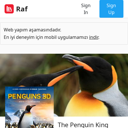
Sign
Sign
Raf
In
Up
Web yapım aşamasındadır.
En iyi deneyim için mobil uygulamamızı
indir
.
The Penguin King