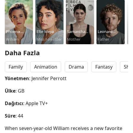
Phoenix
Ellie Mejia
Samantha
Leonard
Co
Laroche
William
Miss Forrester
Colley
Mother
Buckley
Father
Wi
Fr
Daha Fazla
Family
Animation
Drama
Fantasy
Sho
Yönetmen
: Jennifer Perrott
Ülke
: GB
Dağıtıcı
: Apple TV+
Süre
: 44
When seven-year-old William receives a new favorite 