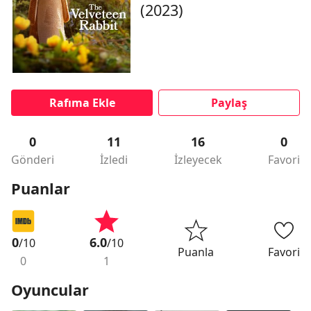
(2023)
Rafıma Ekle
Paylaş
0
11
16
0
Gönderi
İzledi
İzleyecek
Favori
Puanlar
0
6.0
/10
/10
Puanla
Favori
0
1
Oyuncular