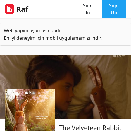
Sign
Sign
Raf
In
Up
Web yapım aşamasındadır.
En iyi deneyim için mobil uygulamamızı
indir
.
The Velveteen Rabbit