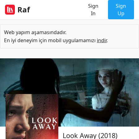
Sign
Sign
Raf
In
Up
Web yapım aşamasındadır.
En iyi deneyim için mobil uygulamamızı
indir
.
Look Away (2018)