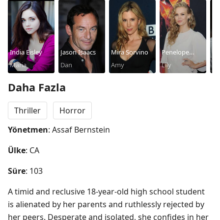
India Eisley
Jason Isaacs
Mira Sorvino
Penelope
Jo
Maria
Dan
Amy
Mitchell
Lily
Ma
Ma
Daha Fazla
Thriller
Horror
Yönetmen
: Assaf Bernstein
Ülke
: CA
Süre
: 103
A timid and reclusive 18-year-old high school student 
is alienated by her parents and ruthlessly rejected by 
her peers. Desperate and isolated, she confides in her 