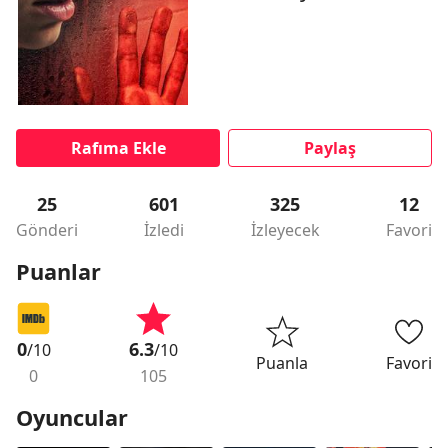
Rafıma Ekle
Paylaş
25
601
325
12
Gönderi
İzledi
İzleyecek
Favori
Puanlar
0
6.3
/10
/10
Puanla
Favori
0
105
Oyuncular