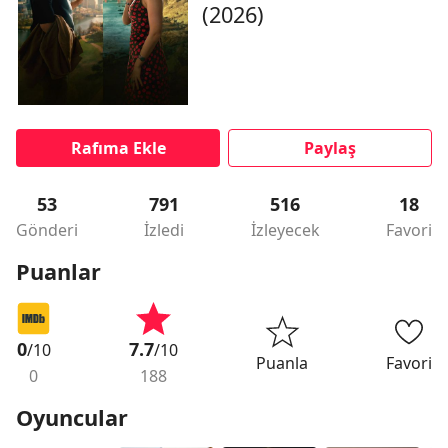
(2026)
Rafıma Ekle
Paylaş
53
791
516
18
Gönderi
İzledi
İzleyecek
Favori
Puanlar
0
7.7
/10
/10
Puanla
Favori
0
188
Oyuncular