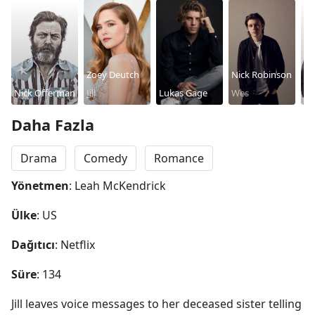
Zoey Deutch
Nick Robinson
Nick Offerman
Jill
Lukas Gage
Wes
To
Sa
Daha Fazla
Drama
Comedy
Romance
Yönetmen
: Leah McKendrick
Ülke
: US
Dağıtıcı
: Netflix
Süre
: 134
Jill leaves voice messages to her deceased sister telling 