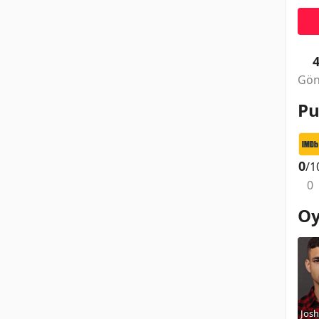
Gön
Pu
0
/1
0
Oy
Josh