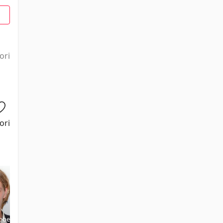
1
ori
ori
bber
Jack Patten