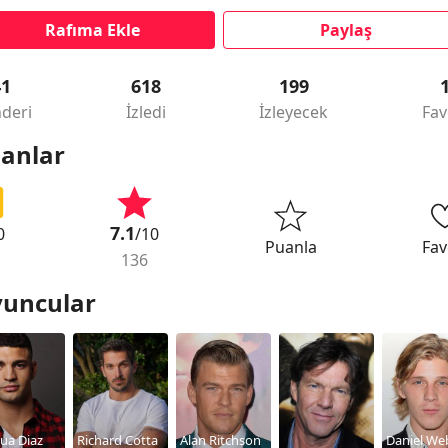
Rafıma Ekle
Paylaş
41
618
199
deri
İzledi
İzleyecek
Fav
anlar
7.1
0
/10
Puanla
Fav
136
uncular
ua Diaz
Richard Cotta
Alan Ritchson
Daniel We