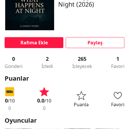
Night (2026)
Rafıma Ekle
Paylaş
0
2
265
1
Gönderi
İzledi
İzleyecek
Favori
Puanlar
0
0.0
/10
/10
Puanla
Favori
0
0
Oyuncular