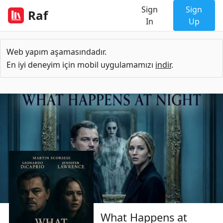
Sign
Sign
Raf
In
Up
Web yapım aşamasındadır.
En iyi deneyim için mobil uygulamamızı
indir
.
What Happens at