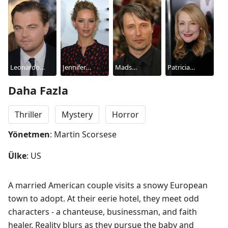
Leonardo
Jennifer
Mads
Patricia
DiCaprio
Lawrence
Mikkelsen
Clarkson
Daha Fazla
Thriller
Mystery
Horror
Yönetmen
: Martin Scorsese
Ülke
: US
A married American couple visits a snowy European 
town to adopt. At their eerie hotel, they meet odd 
characters - a chanteuse, businessman, and faith 
healer. Reality blurs as they pursue the baby and 