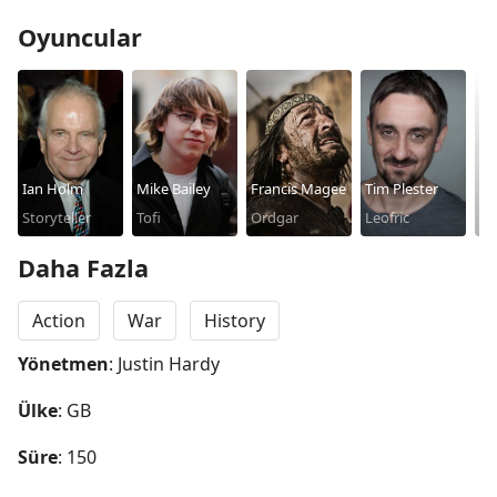
Oyuncular
Ian Holm
Mike Bailey
Francis Magee
Tim Plester
Sø
Storyteller
Tofi
Ordgar
Leofric
Sn
Daha Fazla
Action
War
History
Yönetmen
: Justin Hardy
Ülke
: GB
Süre
: 150