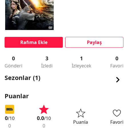
Rafıma Ekle
Paylaş
0
3
1
0
Gönderi
İzledi
İzleyecek
Favori
Sezonlar (1)
Puanlar
0
0.0
/10
/10
Puanla
Favori
0
0