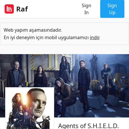
Sign
Sign
Raf
In
Up
Web yapım aşamasındadır.
En iyi deneyim için mobil uygulamamızı
indir
.
Agents of S.H.I.E.L.D.