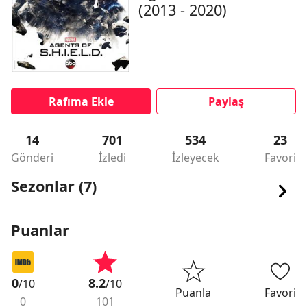
(2013 - 2020)
Rafıma Ekle
Paylaş
14
701
534
23
Gönderi
İzledi
İzleyecek
Favori
Sezonlar (7)
Puanlar
0
8.2
/10
/10
Puanla
Favori
0
101