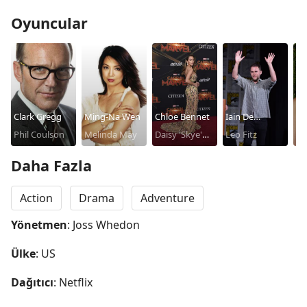
Oyuncular
Clark Gregg
Ming-Na Wen
Chloe Bennet
Iain De
El
Phil Coulson
Melinda May
Daisy 'Skye'
Caestecker
Leo Fitz
He
J
Johnson
Si
Daha Fazla
Action
Drama
Adventure
Yönetmen
: Joss Whedon
Ülke
: US
Dağıtıcı
: Netflix