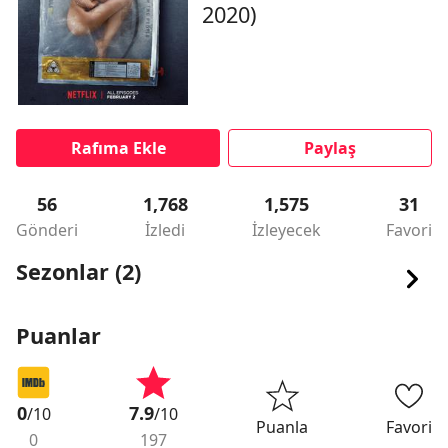
2020)
Rafıma Ekle
Paylaş
56
1,768
1,575
31
Gönderi
İzledi
İzleyecek
Favori
Sezonlar (2)
Puanlar
0
7.9
/10
/10
Puanla
Favori
0
197