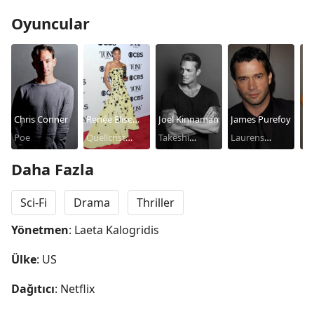
Oyuncular
Chris Conner
Renée Elise
Joel Kinnaman
James Purefoy
Ma
Poe
Goldsberry
Quellcrist
Takeshi
Laurens
Hi
Kr
Falconer
Kovacs
Bancroft
Daha Fazla
Sci-Fi
Drama
Thriller
Yönetmen
: Laeta Kalogridis
Ülke
: US
Dağıtıcı
: Netflix