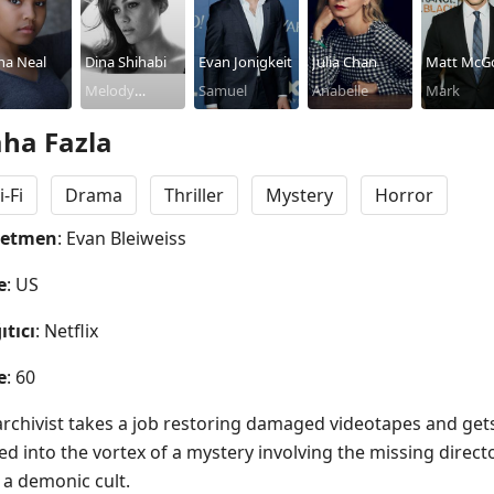
na Neal
Dina Shihabi
Evan Jonigkeit
Julia Chan
Matt McG
Melody
Samuel
Anabelle
Mark
Pendras
ha Fazla
i-Fi
Drama
Thriller
Mystery
Horror
netmen
: Evan Bleiweiss
e
: US
ıtıcı
: Netflix
e
: 60
archivist takes a job restoring damaged videotapes and gets
ed into the vortex of a mystery involving the missing directo
 a demonic cult.