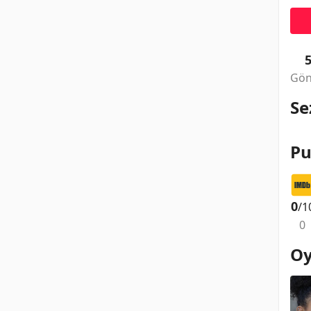
Gön
Se
Pu
0
/1
0
Oy