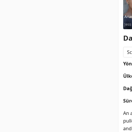
Aria
Jess
Da
Sc
Yö
Ülk
Dağ
Sür
An 
pull
and