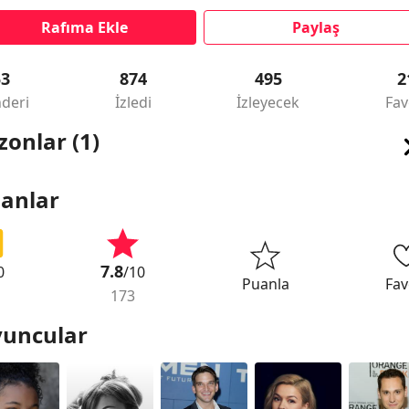
Rafıma Ekle
Paylaş
53
874
495
2
deri
İzledi
İzleyecek
Fav
zonlar (1)
anlar
7.8
0
/10
Puanla
Fav
173
uncular