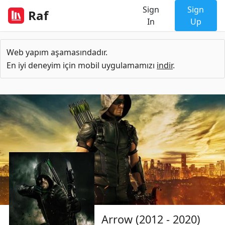
Sign
Sign
Raf
In
Up
Web yapım aşamasındadır.
En iyi deneyim için mobil uygulamamızı
indir
.
Arrow (2012 - 2020)