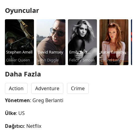
Oyuncular
Stephen Amell
David Ramsey
Emily Bett
Katie Cassidy
Pa
Oliver Queen
John Diggle
Rickards
Felicity Smoak
Laurel Lance
Bl
Qu
Daha Fazla
Action
Adventure
Crime
Yönetmen
: Greg Berlanti
Ülke
: US
Dağıtıcı
: Netflix