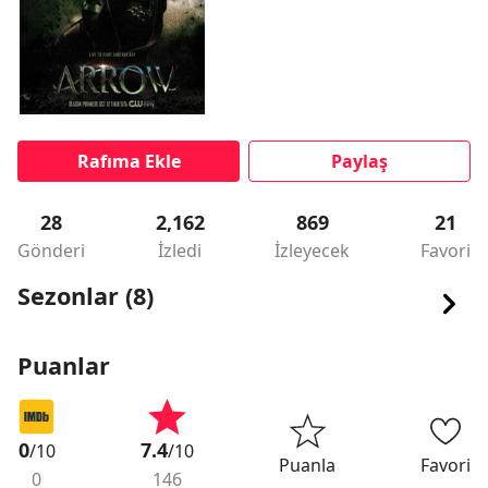
Rafıma Ekle
Paylaş
28
2,162
869
21
Gönderi
İzledi
İzleyecek
Favori
Sezonlar (8)
Puanlar
0
7.4
/10
/10
Puanla
Favori
0
146