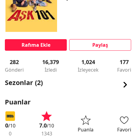
Rafıma Ekle
Paylaş
282
16,379
1,024
177
Gönderi
İzledi
İzleyecek
Favori
Sezonlar (2)
Puanlar
0
7.0
/10
/10
Puanla
Favori
0
1343