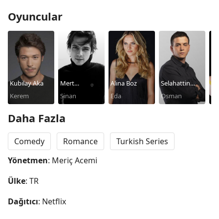
Oyuncular
Kubilay Aka
Mert
Alina Boz
Selahattin
Ipe
Kerem
Yazicioglu
Sinan
Eda
Paşalı
Osman
Isi
Daha Fazla
Comedy
Romance
Turkish Series
Yönetmen
: Meriç Acemi
Ülke
: TR
Dağıtıcı
: Netflix