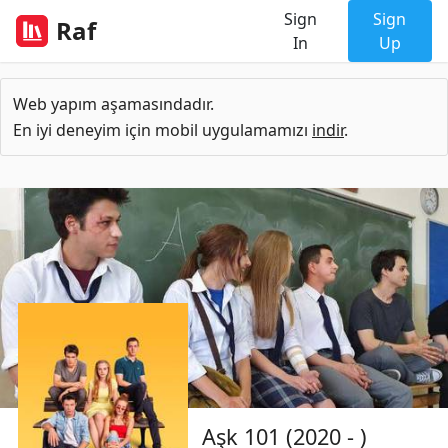
Sign
Sign
Raf
In
Up
Web yapım aşamasındadır.
En iyi deneyim için mobil uygulamamızı
indir
.
Aşk 101 (2020 - )