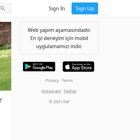
Sign In
Sign Up
Web yapım aşamasındadır.
En iyi deneyim için mobil
uygulamamızı indir.
Privacy
Terms
Instagram
Twitter
r
© 2021 Raf