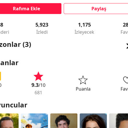
Rafıma Ekle
Paylaş
88
5,923
1,175
2
deri
İzledi
İzleyecek
Fav
zonlar (3)
anlar
9.3
0
/10
Puanla
Fav
681
uncular