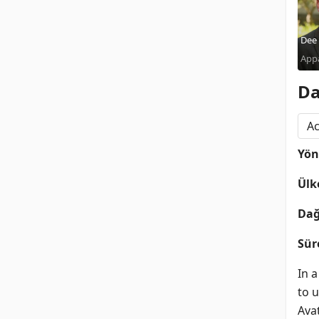
Dee 
Bak
App
Da
Ac
Yö
Ülk
Dağ
Sür
In 
to u
Ava