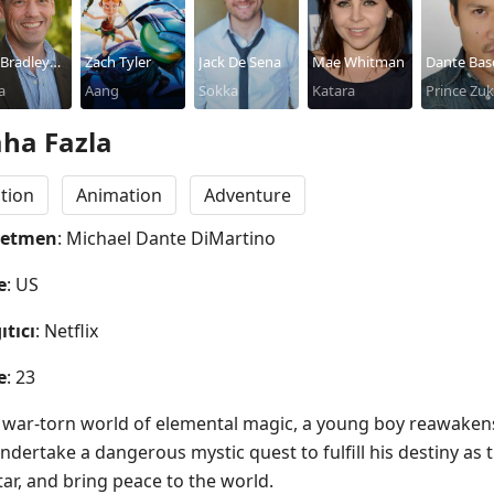
Bradley
Zach Tyler
Jack De Sena
Mae Whitman
Dante Bas
er
a
Aang
Sokka
Katara
Prince Zu
ha Fazla
tion
Animation
Adventure
netmen
: Michael Dante DiMartino
e
: US
ıtıcı
: Netflix
e
: 23
a war-torn world of elemental magic, a young boy reawakens
ndertake a dangerous mystic quest to fulfill his destiny as t
tar, and bring peace to the world.