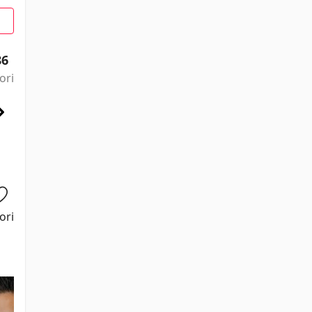
86
ori
ori