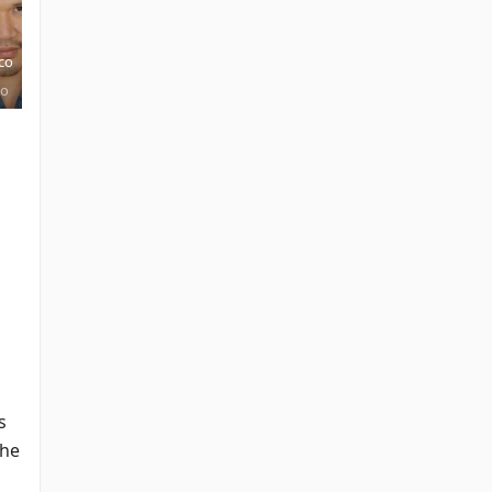
co
Jessie Flower
Mako
Grey Griffin
Cricket Leigh
ko
Toph
Uncle
Azula
Mai
 
he 