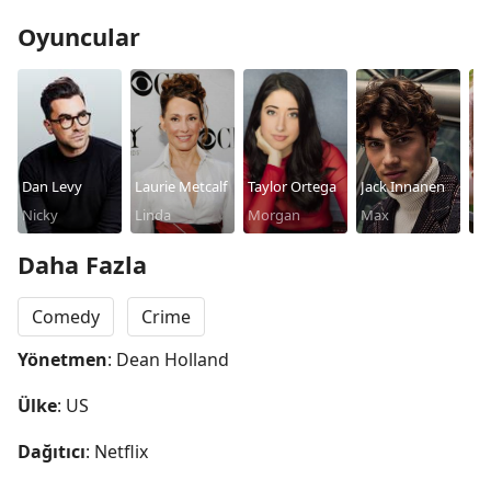
Oyuncular
Dan Levy
Laurie Metcalf
Taylor Ortega
Jack Innanen
Ab
Nicky
Linda
Morgan
Max
Na
Daha Fazla
Comedy
Crime
Yönetmen
: Dean Holland
Ülke
: US
Dağıtıcı
: Netflix