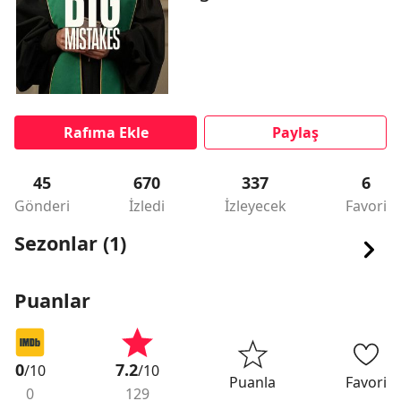
Rafıma Ekle
Paylaş
45
670
337
6
Gönderi
İzledi
İzleyecek
Favori
Sezonlar (1)
Puanlar
0
7.2
/10
/10
Puanla
Favori
0
129