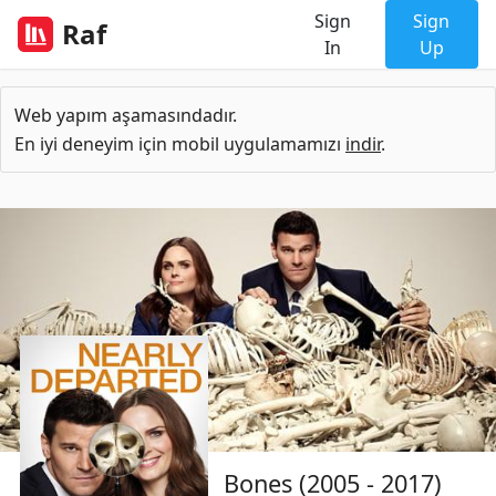
Sign
Sign
Raf
In
Up
Web yapım aşamasındadır.
En iyi deneyim için mobil uygulamamızı
indir
.
Bones (2005 - 2017)