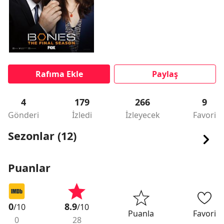
Rafıma Ekle
Paylaş
4
179
266
9
Gönderi
İzledi
İzleyecek
Favori
Sezonlar (12)
Puanlar
0
8.9
/10
/10
Puanla
Favori
0
28