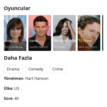
Oyuncular
Emily
David
Michaela
T.J. Thyne
Ta
Deschanel
Temperance
Boreanaz
Seeley Booth
Conlin
Angela
Jack Hodgins
Ca
Brennan
Montenegro
Sa
Daha Fazla
Drama
Comedy
Crime
Yönetmen
: Hart Hanson
Ülke
: US
Süre
: 40