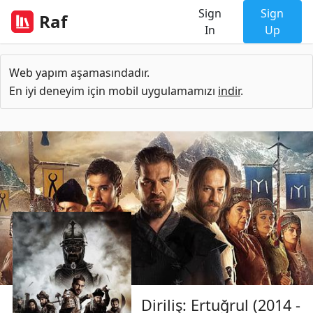
Sign
Sign
Raf
In
Up
Web yapım aşamasındadır.
En iyi deneyim için mobil uygulamamızı
indir
.
Diriliş: Ertuğrul (2014 -