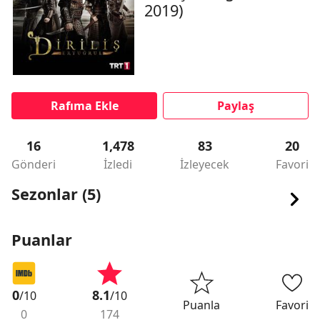
2019)
Rafıma Ekle
Paylaş
16
1,478
83
20
Gönderi
İzledi
İzleyecek
Favori
Sezonlar (5)
Puanlar
0
8.1
/10
/10
Puanla
Favori
0
174