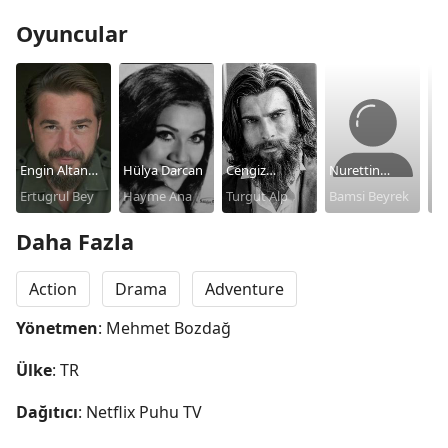
Oyuncular
Engin Altan
Hülya Darcan
Cengiz
Nurettin
Cel
Düzyatan
Ertugrul Bey
Hayme Ana
Coskun
Turgut Alp
Sönmez
Bamsi Beyrek
Ab
Al
Daha Fazla
Action
Drama
Adventure
Yönetmen
: Mehmet Bozdağ
Ülke
: TR
Dağıtıcı
: Netflix Puhu TV