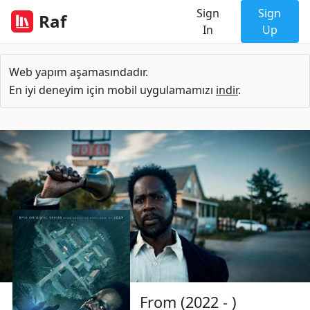
Sign
Sign
Raf
In
Up
Web yapım aşamasındadır.
En iyi deneyim için mobil uygulamamızı
indir
.
From (2022 - )