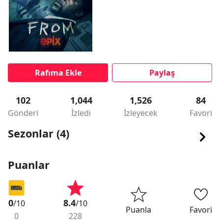
Rafıma Ekle
Paylaş
102
1,044
1,526
84
Gönderi
İzledi
İzleyecek
Favori
Sezonlar (4)
Puanlar
0
8.4
/10
/10
Puanla
Favori
0
228