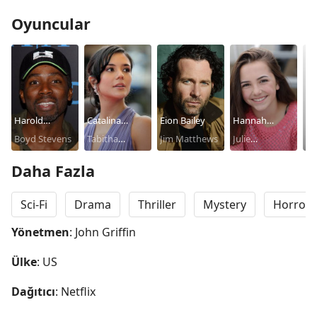
Oyuncular
Harold
Catalina
Eion Bailey
Hannah
Ri
Perrineau
Boyd Stevens
Sandino
Tabitha
Jim Matthews
Cheramy
Julie
Ke
Moreno
Matthews
Matthews
Daha Fazla
Sci-Fi
Drama
Thriller
Mystery
Horror
Yönetmen
: John Griffin
Ülke
: US
Dağıtıcı
: Netflix