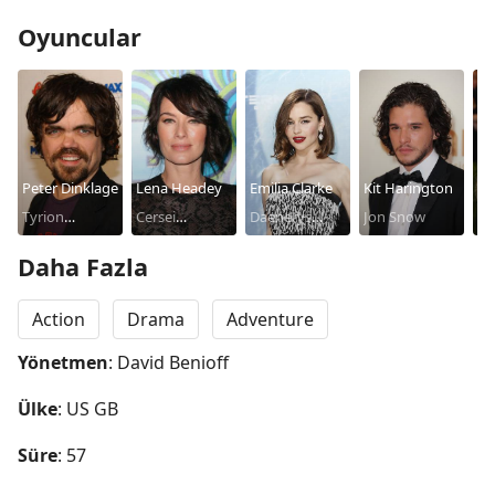
Oyuncular
Peter Dinklage
Lena Headey
Emilia Clarke
Kit Harington
So
Tyrion
Cersei
Daenerys
Jon Snow
Sa
Lannister
Lannister
Targaryen
Daha Fazla
Action
Drama
Adventure
Yönetmen
: David Benioff
Ülke
: US GB
Süre
: 57