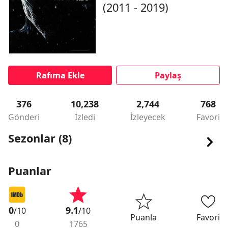
(2011 - 2019)
Rafıma Ekle
Paylaş
376
10,238
2,744
768
Gönderi
İzledi
İzleyecek
Favori
Sezonlar (8)
Puanlar
0
9.1
/10
/10
Puanla
Favori
0
1765