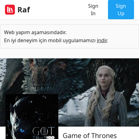
Sign
Sign
Raf
In
Up
Web yapım aşamasındadır.
En iyi deneyim için mobil uygulamamızı
indir
.
Game of Thrones