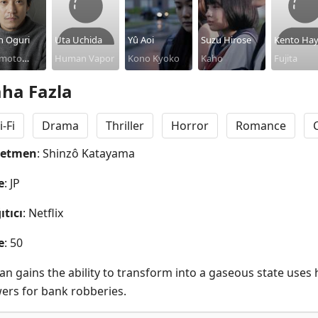
n Oguri
Uta Uchida
Yû Aoi
Suzu Hirose
Kento Hay
moto
Human Vapor
Kono Kyoko
Kaho
Fujita
i
ha Fazla
i-Fi
Drama
Thriller
Horror
Romance
netmen
: Shinzô Katayama
e
: JP
ıtıcı
: Netflix
e
: 50
n gains the ability to transform into a gaseous state uses h
ers for bank robberies.