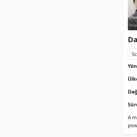
Shu
Oka
Kenj
Da
Sc
Yö
Ülk
Dağ
Sür
A ma
pow