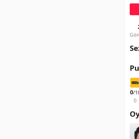
Gön
Se
Pu
0
/1
0
Oy