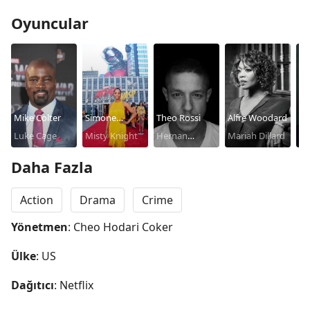
Oyuncular
Mike Colter
Simone
Theo Rossi
Alfre Woodard
Ju
Luke Cage
Missick
Misty Knight
Hernan
Mariah Dillard
De
'Shades'
Ma
Daha Fazla
Alvarez
Action
Drama
Crime
Yönetmen
: Cheo Hodari Coker
Ülke
: US
Dağıtıcı
: Netflix