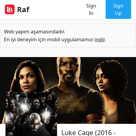
Sign
Sign
Raf
In
Up
Web yapım aşamasındadır.
En iyi deneyim için mobil uygulamamızı
indir
.
Luke Cage (2016 -