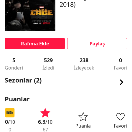
2018)
Rafıma Ekle
Paylaş
5
529
238
0
Gönderi
İzledi
İzleyecek
Favori
Sezonlar (2)
Puanlar
0
6.3
/10
/10
Puanla
Favori
0
67