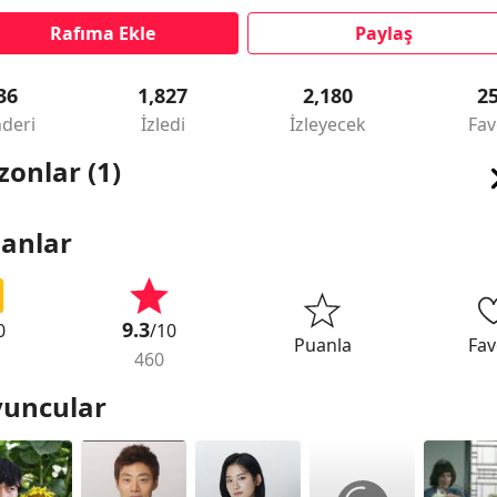
Rafıma Ekle
Paylaş
36
1,827
2,180
2
deri
İzledi
İzleyecek
Fav
zonlar (1)
anlar
9.3
0
/10
Puanla
Fav
460
uncular