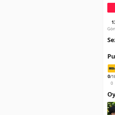
1
Gön
Se
Pu
0
/1
0
Oy