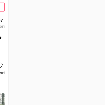
57
ori
ori