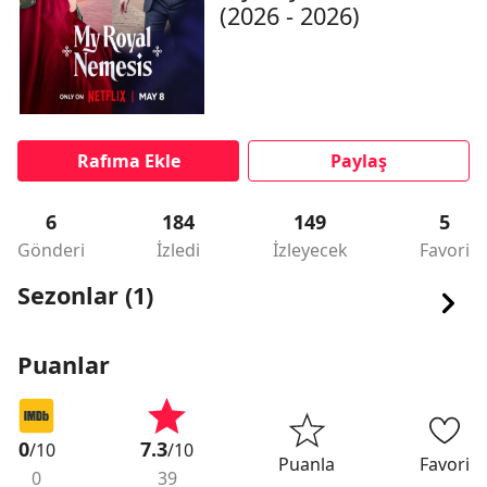
(2026 - 2026)
Rafıma Ekle
Paylaş
6
184
149
5
Gönderi
İzledi
İzleyecek
Favori
Sezonlar (1)
Puanlar
0
7.3
/10
/10
Puanla
Favori
0
39