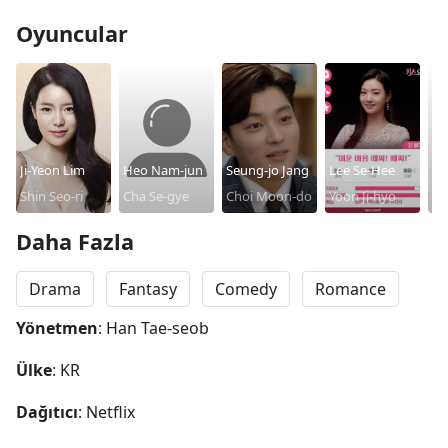
Oyuncular
Ji-Yeon Lim
Heo Nam-jun
Seung-jo Jang
Lee Se-Hee
Se
Shin Seo-ri
Cha Se-gye
Choi Moon-do
Yoon Ji-hyo
By
Mo
Daha Fazla
Drama
Fantasy
Comedy
Romance
Yönetmen
: Han Tae-seob
Ülke
: KR
Dağıtıcı
: Netflix