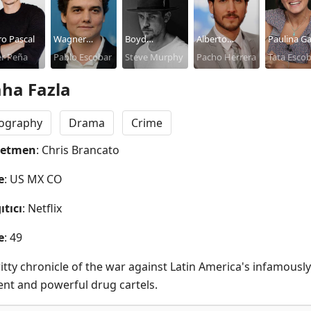
o Pascal
Wagner
Boyd
Alberto
Paulina Ga
er Peña
Moura
Pablo Escobar
Holbrook
Steve Murphy
Ammann
Pacho Herrera
Tata Esco
ha Fazla
iography
Drama
Crime
netmen
: Chris Brancato
e
: US MX CO
ıtıcı
: Netflix
e
: 49
itty chronicle of the war against Latin America's infamously 
lent and powerful drug cartels.