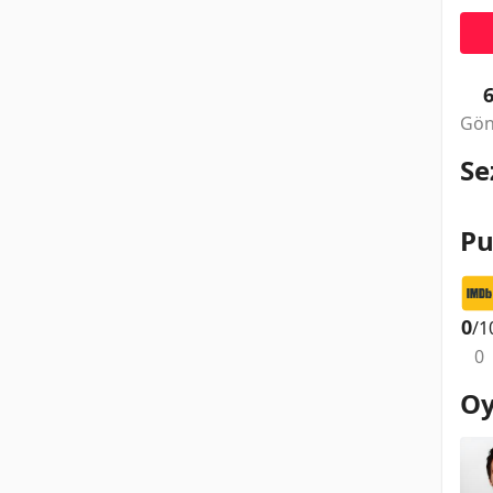
Gön
Se
Pu
0
/1
0
Oy