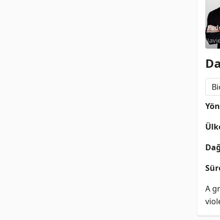
Pedr
Javi
Da
B
Yö
Ülk
Dağ
Sür
A gr
vio