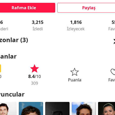
Rafıma Ekle
Paylaş
66
3,215
1,816
5
deri
İzledi
İzleyecek
Fav
zonlar (3)
anlar
8.4
0
/10
Puanla
Fav
309
uncular