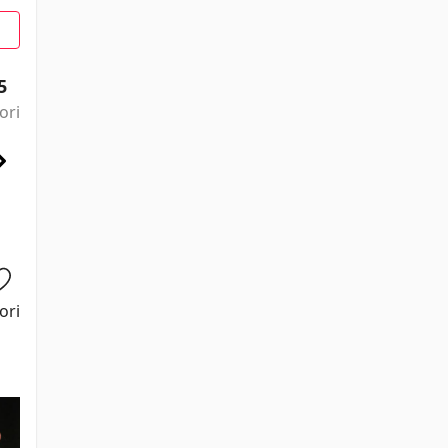
5
ori
ori