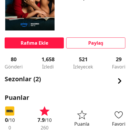
Rafıma Ekle
Paylaş
80
1,658
521
29
Gönderi
İzledi
İzleyecek
Favori
Sezonlar (2)
Puanlar
0
7.9
/10
/10
Puanla
Favori
0
260