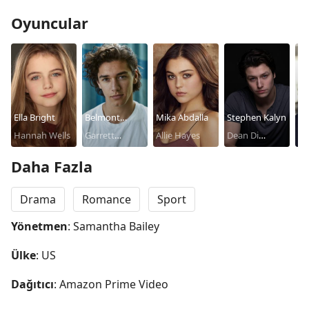
Oyuncular
Ella Bright
Belmont
Mika Abdalla
Stephen Kalyn
Ja
Hannah Wells
Cameli
Garrett
Allie Hayes
Dean Di
Br
Jo
Graham
Laurentis
Daha Fazla
Drama
Romance
Sport
Yönetmen
: Samantha Bailey
Ülke
: US
Dağıtıcı
: Amazon Prime Video