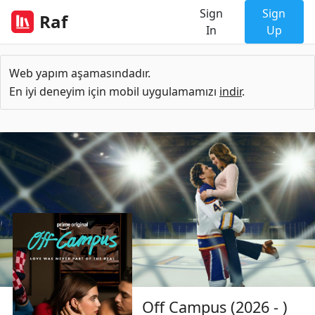
Sign
Sign
Raf
In
Up
Web yapım aşamasındadır.
En iyi deneyim için mobil uygulamamızı
indir
.
Off Campus (2026 - )