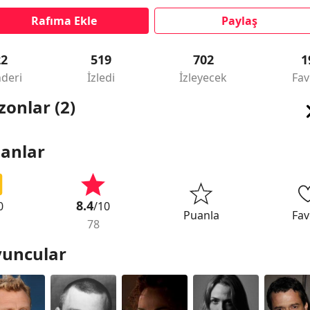
Rafıma Ekle
Paylaş
22
519
702
1
deri
İzledi
İzleyecek
Fav
zonlar (2)
anlar
8.4
0
/10
Puanla
Fav
78
uncular