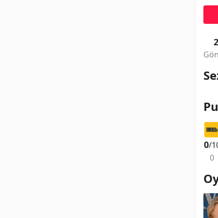
Gön
Se
Pu
0
/1
0
Oy