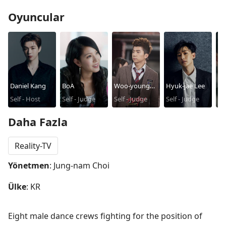
Oyuncular
Daniel Kang
BoA
Woo-young
Hyuk-jae Lee
Ho
Self - Host
Self - Judge
Jang
Self - Judge
Self - Judge
Sel
Co
Daha Fazla
Reality-TV
Yönetmen
: Jung-nam Choi
Ülke
: KR
Eight male dance crews fighting for the position of 