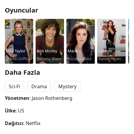
Oyuncular
Eliza Taylor
Bob Morley
Marie
Lindsey
Pa
Clarke Griffin
Bellamy Blake
Avgeropoulos
Octavia Blake
Morgan
Raven Reyes
Dr.
Gri
Daha Fazla
Sci-Fi
Drama
Mystery
Yönetmen
: Jason Rothenberg
Ülke
: US
Dağıtıcı
: Netflix