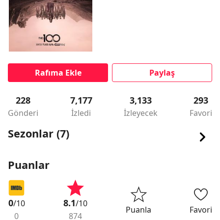
Rafıma Ekle
Paylaş
228
7,177
3,133
293
Gönderi
İzledi
İzleyecek
Favori
Sezonlar (7)
Puanlar
0
8.1
/10
/10
Puanla
Favori
0
874