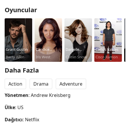
Oyuncular
Grant Gustin
Candice
Danielle
Carlos Valdes
T
Barry Allen
Patton
Iris West
Panabaker
Caitlin Snow
Cisco Ramon
Ca
Dr
Daha Fazla
Action
Drama
Adventure
Yönetmen
: Andrew Kreisberg
Ülke
: US
Dağıtıcı
: Netflix